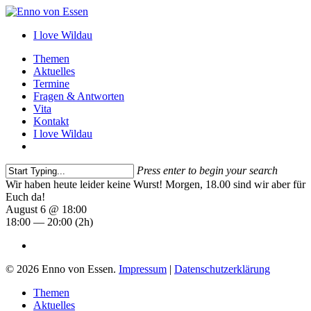
Skip
to
I love Wildau
main
content
Menu
Themen
Aktuelles
Termine
Fragen & Antworten
Vita
Kontakt
I love Wildau
instagram
Press enter to begin your search
Close
Wir haben heute leider keine Wurst! Morgen, 18.00 sind wir aber für
Search
Euch da!
August 6 @ 18:00
18:00 — 20:00
(2h)
instagram
© 2026 Enno von Essen.
Impressum
|
Datenschutzerklärung
Close
Themen
Menu
Aktuelles