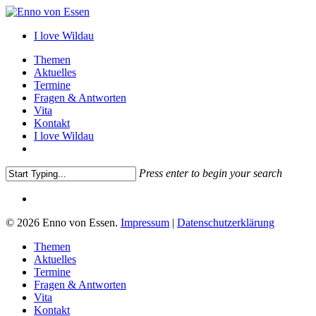
Skip
to
I love Wildau
main
content
Menu
Themen
Aktuelles
Termine
Fragen & Antworten
Vita
Kontakt
I love Wildau
instagram
Press enter to begin your search
Close
instagram
Search
© 2026 Enno von Essen.
Impressum
|
Datenschutzerklärung
Close
Themen
Menu
Aktuelles
Termine
Fragen & Antworten
Vita
Kontakt