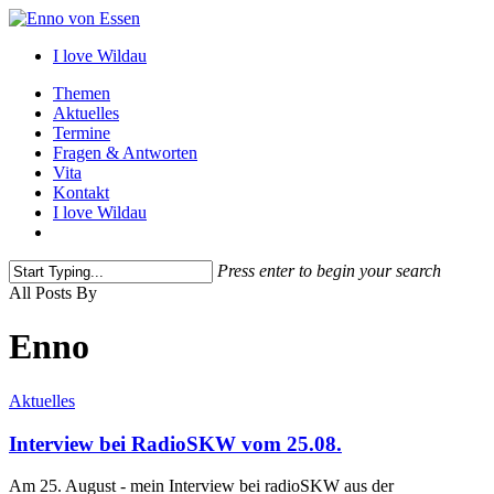
Skip
to
I love Wildau
main
content
Menu
Themen
Aktuelles
Termine
Fragen & Antworten
Vita
Kontakt
I love Wildau
instagram
Press enter to begin your search
Close
All Posts By
Search
Enno
Aktuelles
Interview bei RadioSKW vom 25.08.
Am 25. August - mein Interview bei radioSKW aus der